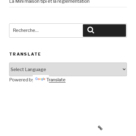
La Mini maison tipi et la réglementation
Rechercher :
Rechercher
TRANSLATE
Powered by
Translate
La MINIMAISON en forme de TIPI de Waterville…
contraint à être DÉMONTÉE… DERNIÈRE
CHANCE de vous y intéresser!