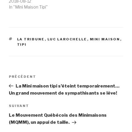
2018-08-12
In "Mini Maison Tipi"
ÉTIQUETTES
LA TRIBUNE
,
LUC LAROCHELLE
,
MINI MAISON
,
TIPI
Navigation
Article
PRÉCÉDENT
de
précédent
La Mini maison tipi s’éteint temporairement…
l'article
Un grand mouvement de sympathisants se lève!
Article
SUIVANT
suivant
Le Mouvement Québécois des Minimaisons
(MQMM), un appui de taille.