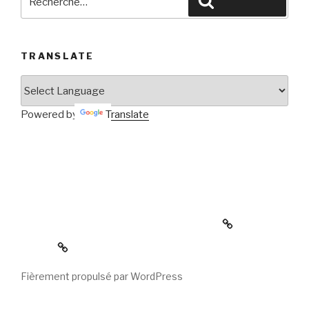
Rechercher
TRANSLATE
Powered by
Translate
La MINIMAISON en forme de TIPI de Waterville…
contraint à être DÉMONTÉE… DERNIÈRE
CHANCE de vous y intéresser!
photos
Fièrement propulsé par WordPress