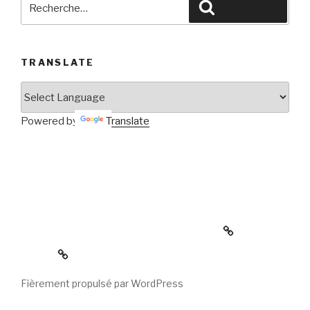
Rechercher
TRANSLATE
Powered by
Translate
La MINIMAISON en forme de TIPI de Waterville…
contraint à être DÉMONTÉE… DERNIÈRE
CHANCE de vous y intéresser!
photos
Fièrement propulsé par WordPress