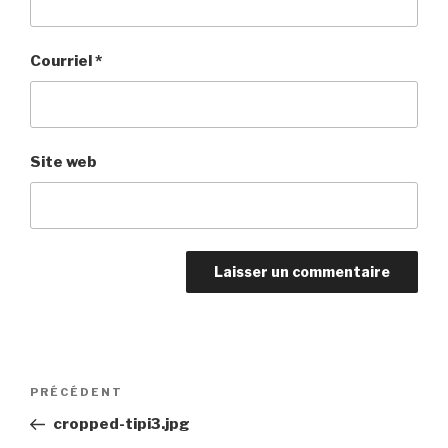
Courriel
*
Site web
Navigation
Article
PRÉCÉDENT
de
précédent
cropped-tipi3.jpg
l'article